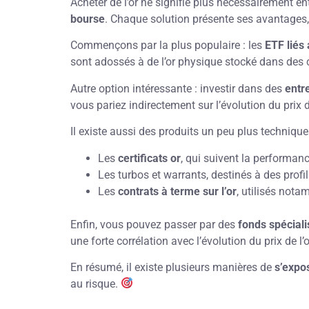
Acheter de l’or ne signifie plus nécessairement en
bourse
. Chaque solution présente ses avantages,
Commençons par la plus populaire : les
ETF liés 
sont adossés à de l’or physique stocké dans des c
Autre option intéressante : investir dans des
entr
vous pariez indirectement sur l’évolution du prix de
Il existe aussi des produits un peu plus techniqu
Les
certificats or
, qui suivent la performan
Les turbos et warrants, destinés à des profil
Les
contrats à terme sur l’or
, utilisés nota
Enfin, vous pouvez passer par des
fonds spécial
une forte corrélation avec l’évolution du prix de l’o
En résumé, il existe plusieurs manières de
s’expo
au risque.