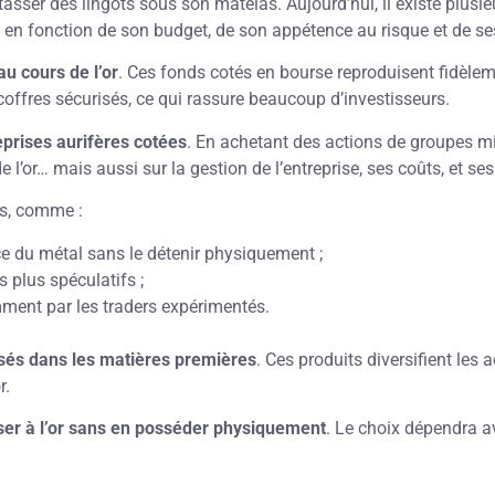
tasser des lingots sous son matelas. Aujourd’hui, il existe plusi
 en fonction de son budget, de son appétence au risque et de ses
au cours de l’or
. Ces fonds cotés en bourse reproduisent fidèle
offres sécurisés, ce qui rassure beaucoup d’investisseurs.
eprises aurifères cotées
. En achetant des actions de groupes m
 l’or… mais aussi sur la gestion de l’entreprise, ses coûts, et ses
es, comme :
ce du métal sans le détenir physiquement ;
s plus spéculatifs ;
mment par les traders expérimentés.
isés dans les matières premières
. Ces produits diversifient les 
r.
ser à l’or sans en posséder physiquement
. Le choix dépendra av