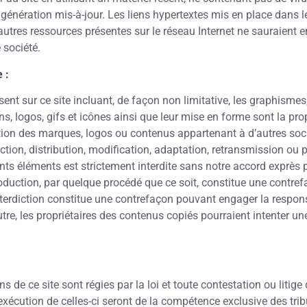
 génération mis-à-jour. Les liens hypertextes mis en place dans l
’autres ressources présentes sur le réseau Internet ne sauraient 
 société.
 :
ent sur ce site incluant, de façon non limitative, les graphismes
s, logos, gifs et icônes ainsi que leur mise en forme sont la pro
ption des marques, logos ou contenus appartenant à d’autres soc
ction, distribution, modification, adaptation, retransmission ou
rents éléments est strictement interdite sans notre accord exprès p
oduction, par quelque procédé que ce soit, constitue une contre
nterdiction constitue une contrefaçon pouvant engager la responsa
tre, les propriétaires des contenus copiés pourraient intenter une
s de ce site sont régies par la loi et toute contestation ou litige 
l’exécution de celles-ci seront de la compétence exclusive des tr