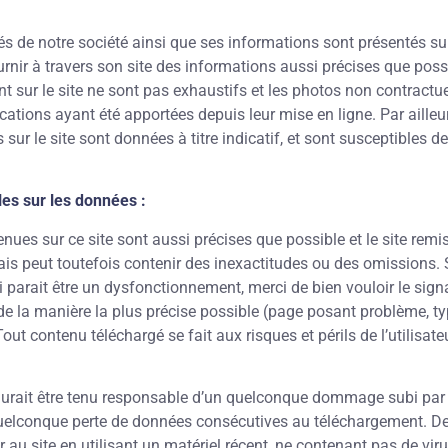
s de notre société ainsi que ses informations sont présentés sur
urnir à travers son site des informations aussi précises que poss
t sur le site ne sont pas exhaustifs et les photos non contractue
ations ayant été apportées depuis leur mise en ligne. Par ailleur
sur le site
sont données à titre indicatif, et sont susceptibles d
les sur les données :
ues sur ce site sont aussi précises que possible et le site remis
ais peut toutefois contenir des inexactitudes ou des omissions.
i parait être un dysfonctionnement, merci de bien vouloir le sign
de la manière la plus précise possible (page posant problème, ty
Tout contenu téléchargé se fait aux risques et périls de l’utilisat
urait être tenu responsable d’un quelconque dommage subi par l
 quelconque perte de données consécutives au téléchargement. De p
 au site en utilisant un matériel récent, ne contenant pas de vir