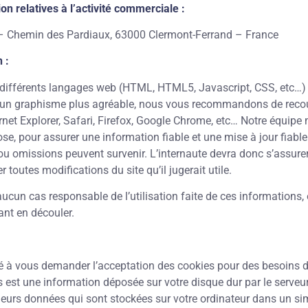
on relatives à l’activité commerciale :
– Chemin des Pardiaux, 63000 Clermont-Ferrand – France
 :
 différents langages web (HTML, HTML5, Javascript, CSS, etc…) 
et un graphisme plus agréable, nous vous recommandons de recou
t Explorer, Safari, Firefox, Google Chrome, etc… Notre équipe 
e, pour assurer une information fiable et une mise à jour fiable 
 ou omissions peuvent survenir. L’internaute devra donc s’assurer
 toutes modifications du site qu’il jugerait utile.
aucun cas responsable de l’utilisation faite de ces informations, 
ant en découler.
é à vous demander l’acceptation des cookies pour des besoins de
s est une information déposée sur votre disque dur par le serveu
usieurs données qui sont stockées sur votre ordinateur dans un sim