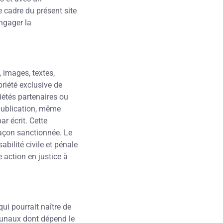
e cadre du présent site
engager la
, images, textes,
priété exclusive de
iétés partenaires ou
 publication, même
ar écrit. Cette
façon sanctionnée. Le
bilité civile et pénale
 action en justice à
qui pourrait naître de
ibunaux dont dépend le